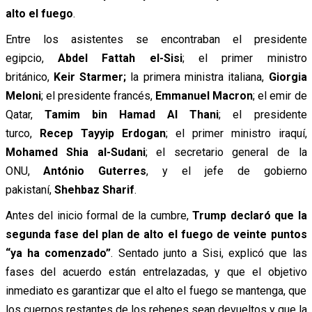
alto el fuego
.
Entre los asistentes se encontraban el presidente
egipcio,
Abdel Fattah el-Sisi
; el primer ministro
británico,
Keir Starmer;
la primera ministra italiana,
Giorgia
Meloni
; el presidente francés,
Emmanuel Macron
; el emir de
Qatar,
Tamim bin Hamad Al Thani
; el presidente
turco,
Recep Tayyip Erdogan
; el primer ministro iraquí,
Mohamed
Shia al-Sudani
; el secretario general de la
ONU,
António Guterres
, y el jefe de gobierno
pakistaní,
Shehbaz Sharif
.
Antes del inicio formal de la cumbre,
Trump declaró que la
segunda fase del plan de alto el fuego de veinte puntos
“ya ha comenzado”
. Sentado junto a Sisi, explicó que las
fases del acuerdo están entrelazadas, y que el objetivo
inmediato es garantizar que el alto el fuego se mantenga, que
los cuerpos restantes de los rehenes sean devueltos y que la