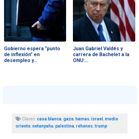
Gobierno espera "punto
Juan Gabriel Valdés y
de inflexión" en
carrera de Bachelet a la
desempleo y…
ONU:…
Claves:
casa blanca
,
gaza
,
hamas
,
israel
,
medio
oriente
,
netanyahu
,
palestina
,
rehenes
,
trump