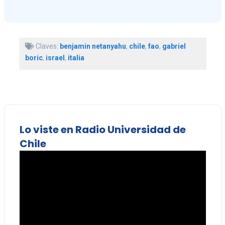
Claves:
benjamin netanyahu
,
chile
,
fao
,
gabriel
boric
,
israel
,
italia
Lo viste en Radio Universidad de
Chile