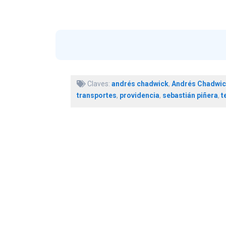
Claves:
andrés chadwick
,
Andrés Chadwic
transportes
,
providencia
,
sebastián piñera
,
t