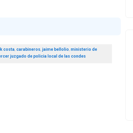
k costa
,
carabineros
,
jaime bellolio
,
ministerio de
ercer juzgado de policia local de las condes