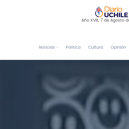
Año XVIII, 7 de
Agosto
d
Noticias
Política
Cultura
Opinión