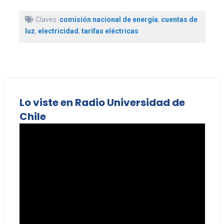
Claves:
comisión nacional de energía
,
cuentas de
luz
,
electricidad
,
tarifas eléctricas
Lo viste en Radio Universidad de
Chile