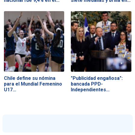
nacional fue 9,4% en el…
siete medallas y brilla en…
Chile define su nómina
"Publicidad engañosa":
para el Mundial Femenino
bancada PPD-
U17…
Independientes…