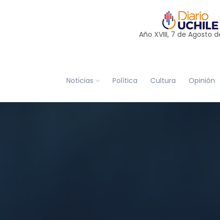
Año XVIII, 7 de
Agosto
d
Noticias
Política
Cultura
Opinión