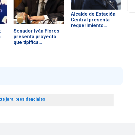
Alcalde de Estación
Central presenta
requerimiento…
:
Senador Iván Flores
n
presenta proyecto
que tipifica…
te jara
,
presidenciales