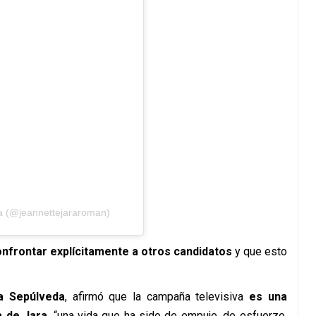
ra (@jeannettejararoman)
onfrontar explícitamente a otros candidatos
y que esto
ra Sepúlveda
,
afirmó
que la campaña televisiva
es una
a de Jara
, “una vida que ha sido de empuje, de esfuerzo,