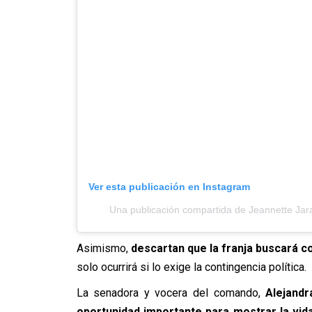
Ver esta publicación en Instagram
Una publicación compartida de Jeannette Ja
Asimismo,
descartan
que la franja buscará c
solo ocurrirá si lo exige la contingencia política.
La senadora y vocera del comando,
Alejand
oportunidad importante para mostrar la vid