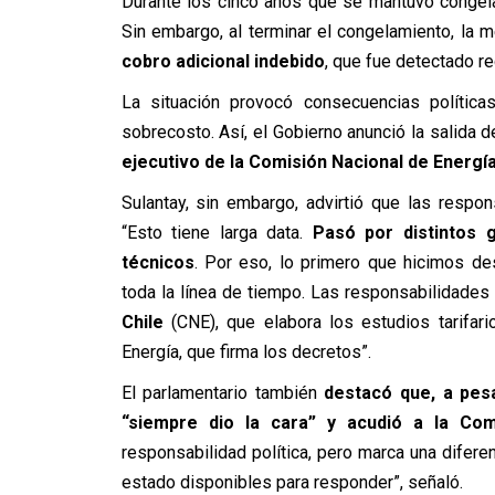
Durante los cinco años que se mantuvo congelad
Sin embargo, al terminar el congelamiento, la
cobro adicional indebido
, que fue detectado r
La situación provocó consecuencias política
sobrecosto. Así, el Gobierno anunció la salida d
ejecutivo de la Comisión Nacional de Energí
Sulantay, sin embargo, advirtió que las respo
“Esto tiene larga data.
Pasó por distintos g
técnicos
. Por eso, lo primero que hicimos de
toda la línea de tiempo. Las responsabilidades
Chile
(CNE)
, que elabora los estudios tarifari
Energía, que firma los decretos”.
El parlamentario también
destacó que, a pesa
“siempre dio la cara” y acudió a la Comi
responsabilidad política, pero marca una difer
estado disponibles para responder”, señaló.