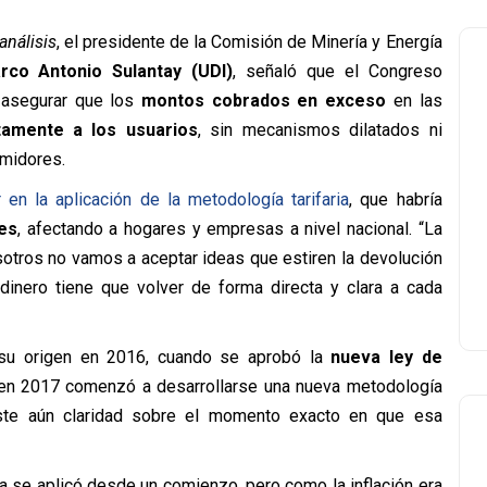
análisis
, el presidente de la Comisión de Minería y Energía
rco Antonio Sulantay (UDI)
, señaló que el Congreso
 asegurar que los
montos cobrados en exceso
en las
tamente a los usuarios
, sin mecanismos dilatados ni
umidores.
r en la aplicación de la metodología tarifaria
, que habría
es
, afectando a hogares y empresas a nivel nacional. “La
otros no vamos a aceptar ideas que estiren la devolución
 dinero tiene que volver de forma directa y clara a cada
e su origen en 2016, cuando se aprobó la
nueva ley de
, en 2017 comenzó a desarrollarse una nueva metodología
xiste aún claridad sobre el momento exacto en que esa
a se aplicó desde un comienzo, pero como la inflación era