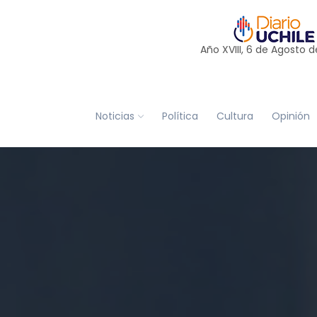
Año XVIII, 6 de
Agosto
d
Noticias
Política
Cultura
Opinión