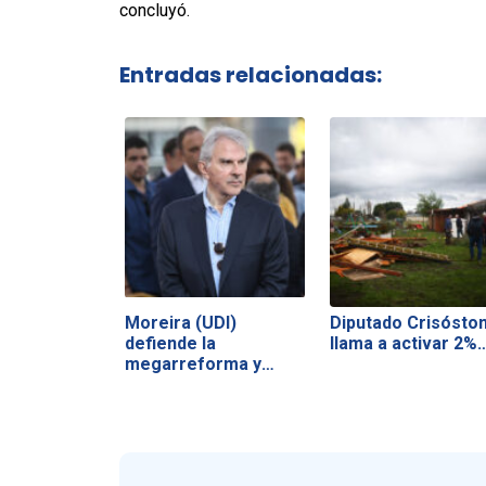
concluyó.
Entradas relacionadas:
Moreira (UDI)
Diputado Crisósto
defiende la
llama a activar 2%
megarreforma y
acusa a la…