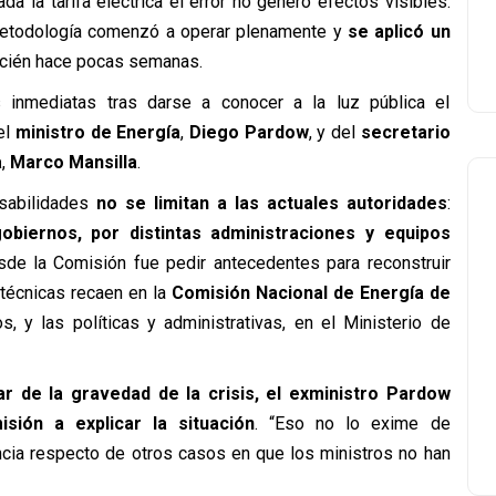
a la tarifa eléctrica
el error no generó efectos visibles.
 metodología comenzó a operar plenamente y
se aplicó un
ecién hace pocas semanas.
s inmediatas tras darse a conocer a la luz pública el
el
ministro de Energía
,
Diego Pardow
, y del
secretario
a
,
Marco Mansilla
.
nsabilidades
no se limitan a las actuales autoridades
:
obiernos, por distintas administraciones y equipos
sde la Comisión fue pedir antecedentes para reconstruir
 técnicas recaen en la
Comisión Nacional de Energía de
os, y las políticas y administrativas, en el Ministerio de
r de la gravedad de la crisis, el exministro Pardow
sión a explicar la situación
. “Eso no lo exime de
encia respecto de otros casos en que los ministros no han