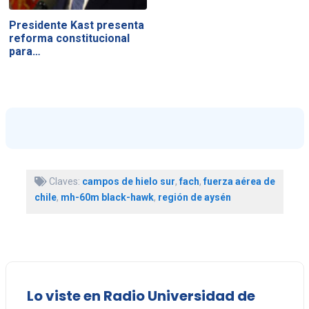
Presidente Kast presenta
reforma constitucional
para…
Claves:
campos de hielo sur
,
fach
,
fuerza aérea de
chile
,
mh-60m black-hawk
,
región de aysén
Lo viste en Radio Universidad de