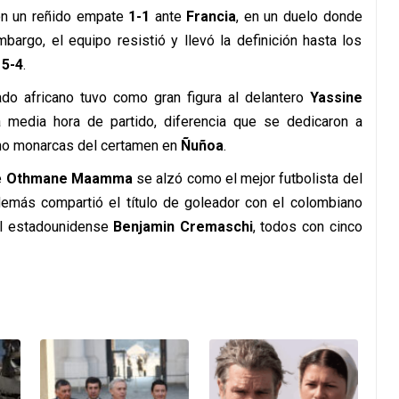
ron un reñido empate
1-1
ante
Francia
, en un duelo donde
mbargo, el equipo resistió y llevó la definición hasta los
r
5-4
.
ado africano tuvo como gran figura al delantero
Yassine
a media hora de partido, diferencia que se dedicaron a
mo monarcas del certamen en
Ñuñoa
.
e
Othmane Maamma
se alzó como el mejor futbolista del
demás compartió el título de goleador con el colombiano
l estadounidense
Benjamin Cremaschi
, todos con cinco