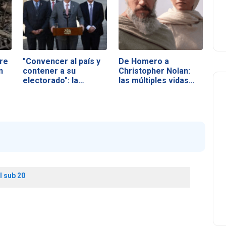
re
"Convencer al país y
De Homero a
n
contener a su
Christopher Nolan:
electorado": la…
las múltiples vidas…
 sub 20