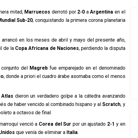
mera mitad,
Marruecos
derrotó por
2-0
a
Argentina
en el
Mundial Sub-20
, conquistando la primera corona planetaria
arrancó en los meses de abril y mayo del presente año,
il de la
Copa Africana de Naciones
, perdiendo la disputa
l conjunto del
Magreb
fue emparejado en el denominado
co
, donde a priori el cuadro árabe asomaba como el menos
 Atlas
dieron un verdadero golpe a la cátedra avanzando
ués de haber vencido al combinado hispano y al
Scratch
, y
leto a octavos de final.
 marroquí venció a
Corea del Sur
por un ajustado
2-1
y en
Unidos
que venía de eliminar a
Italia
.