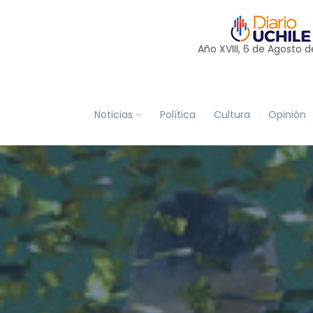
Año XVIII, 6 de
Agosto
d
Noticias
Política
Cultura
Opinión