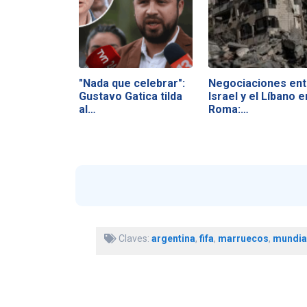
"Nada que celebrar":
Negociaciones ent
Gustavo Gatica tilda
Israel y el Líbano e
al…
Roma:…
Claves:
argentina
,
fifa
,
marruecos
,
mundial