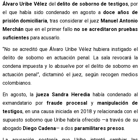
Álvaro Uribe Vélez
del
delito de soborno de testigos
, por
el que había sido condenado en agosto a
doce años de
prisión domiciliaria
, tras considerar el juez
Manuel Antonio
Merchán
que en el primer fallo
no se acreditaron pruebas
suficientes
para acusarlo.
“No se acreditó que Álvaro Uribe Vélez hubiera instigado el
delito de soborno en actuación penal. La sala revocará la
condena impuesta y lo absuelve por el delito de soborno en
actuación penal”, dictaminó el juez, según recogen medios
colombianos.
En agosto, la
jueza Sandra Heredia
había condenado al
exmandatario por
fraude procesal
y
manipulación de
testigos
, en una causa iniciada en 2018 y relacionada con el
supuesto soborno que Uribe habría ofrecido —a través de su
abogado
Diego Cadena
— a dos
paramilitares presos
.
La acusación sostenía que Uribe intentó cambiar las