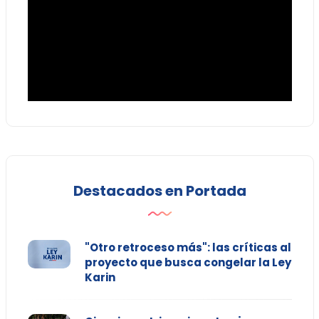
Destacados en Portada
"Otro retroceso más": las críticas al
proyecto que busca congelar la Ley
Karin