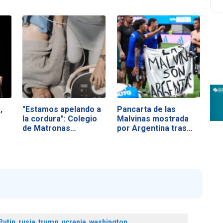
,
"Estamos apelando a
Pancarta de las
la cordura": Colegio
Malvinas mostrada
de Matronas…
por Argentina tras…
Putin
,
rusia
,
trump
,
ucrania
,
washington