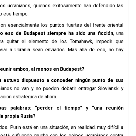
los ucranianos, quienes exitosamente han defendido las
o ese tiempo.
on esencialmente los puntos fuertes del frente oriental
o eso de Budapest siempre ha sido una ficción
, una
ara quitar el elemento de los Tomahawk, impedir que
iar a Ucrania sean enviados. Más allá de eso, no hay
reunir ambos, al menos en Budapest?
a estuvo dispuesto a conceder ningún punto de sus
nianos no van y no pueden debatir entregar Sloviansk y
uación estratégica de ahora.
s palabras: “perder el tiempo” y “una reunión
la propia Rusia?
s. Putin está en una situación, en realidad, muy difícil a
está sufriendo mucho con los golpes ucranianos contra