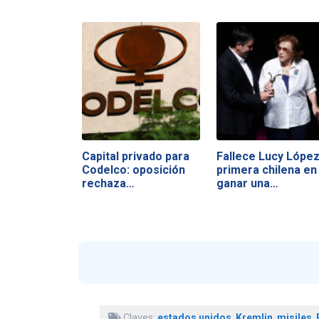
Capital privado para
Fallece Lucy López
Codelco: oposición
primera chilena en
rechaza…
ganar una…
Claves:
estados unidos
,
Kremlin
,
misiles
,