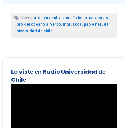
Claves:
archivo central andrés bello
,
caracolas
,
libro del océano al verso
,
moluscos
,
pablo neruda
,
universidad de chile
Lo viste en Radio Universidad de
Chile