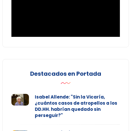
Destacados en Portada
Isabel Allende: "Sin la Vicaría,
¿cuántos casos de atropellos a los
DD.HH. habrían quedado sin
perseguir?"