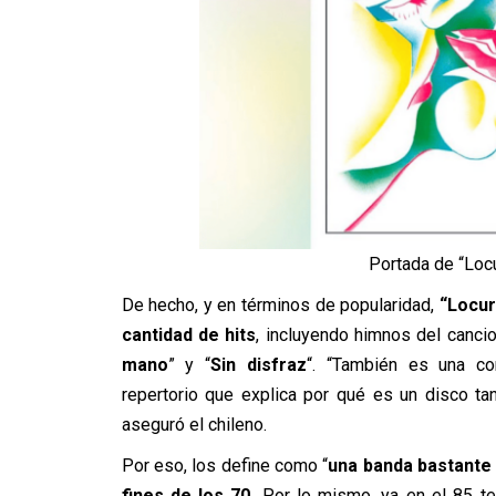
Portada de “Locu
De hecho, y en términos de popularidad,
“Locur
cantidad de hits
, incluyendo himnos del cancio
mano
” y “
Sin disfraz
“. “También es una co
repertorio que explica por qué es un disco tan
aseguró el chileno.
Por eso, los define como “
una banda bastante
fines de los 70.
Por lo mismo, ya en el 85 ten