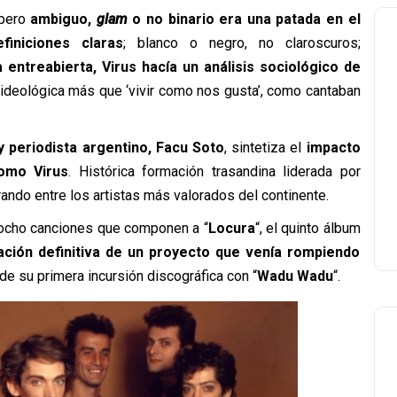
 pero
ambiguo,
glam
o no binario era una patada en el
iniciones claras
; blanco o negro, no claroscuros;
 entreabierta, Virus hacía un análisis sociológico de
a ideológica más que ‘vivir como nos gusta’, como cantaban
y periodista argentino, Facu Soto
, sintetiza el
impacto
como Virus
. Histórica formación trasandina liderada por
urando entre los artistas más valorados del continente.
 ocho canciones que componen a “
Locura
“, el quinto álbum
ción definitiva de un proyecto que venía rompiendo
e su primera incursión discográfica con “
Wadu Wadu
“.