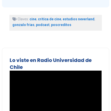
Claves:
cine
,
critica de cine
,
estudios neverland
,
gonzalo frias
,
podcast
,
poscreditos
Lo viste en Radio Universidad de
Chile