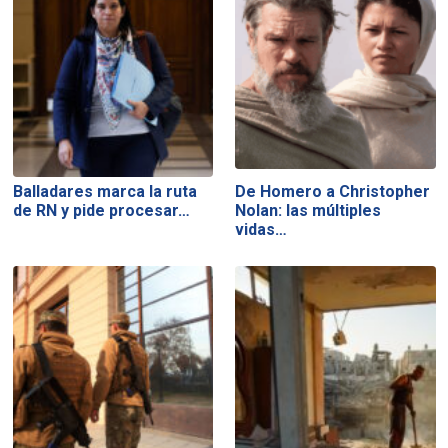
Balladares marca la ruta
De Homero a Christopher
de RN y pide procesar…
Nolan: las múltiples
vidas…