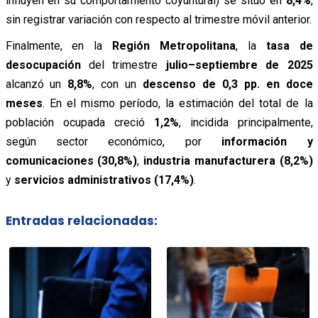
influyen en su comportamiento coyuntural) se situó en
8,4%
,
sin registrar variación con respecto al trimestre móvil anterior.
Finalmente, en la
Región Metropolitana
, la
tasa de
desocupación
del trimestre
julio–septiembre de 2025
alcanzó un
8,8%
, con un
descenso de 0,3 pp. en doce
meses
. En el mismo período, la estimación del total de la
población ocupada creció
1,2%
, incidida principalmente,
según sector económico, por
información y
comunicaciones (30,8%)
,
industria manufacturera (8,2%)
y
servicios administrativos (17,4%)
.
Entradas relacionadas: