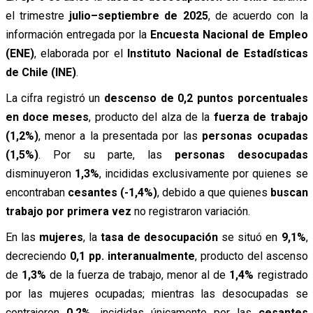
el trimestre
julio–septiembre de 2025
, de acuerdo con la
información entregada por la
Encuesta Nacional de Empleo
(ENE)
, elaborada por el
Instituto Nacional de Estadísticas
de Chile (INE)
.
La cifra registró un
descenso de 0,2 puntos porcentuales
en doce meses
, producto del alza de la
fuerza de trabajo
(1,2%)
, menor a la presentada por las
personas ocupadas
(1,5%)
. Por su parte, las
personas desocupadas
disminuyeron
1,3%
, incididas exclusivamente por quienes se
encontraban
cesantes (-1,4%)
, debido a que quienes
buscan
trabajo por primera vez
no registraron variación.
En las
mujeres
, la
tasa de desocupación
se situó en
9,1%
,
decreciendo
0,1 pp. interanualmente
, producto del ascenso
de
1,3%
de la fuerza de trabajo, menor al de
1,4%
registrado
por las mujeres ocupadas; mientras las desocupadas se
contrajeron
0,2%
, incididas únicamente por las
cesantes