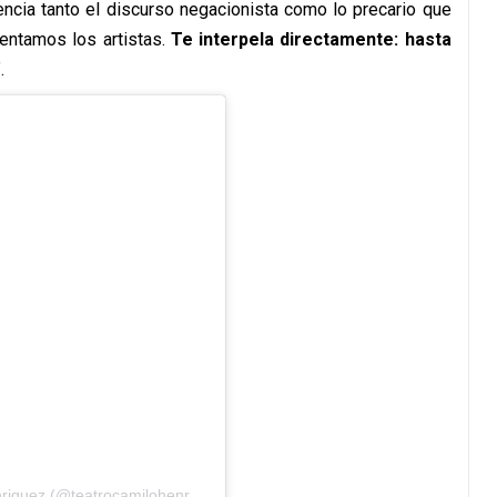
encia tanto el discurso negacionista como lo precario que
rentamos los artistas.
Te interpela directamente: hasta
.
Una publicación compartida por Teatro Camilo Henriquez (@teatrocamilohenriquez)