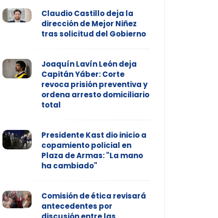
Claudio Castillo deja la
dirección de Mejor Niñez
tras solicitud del Gobierno
Joaquín Lavín León deja
Capitán Yáber: Corte
revoca prisión preventiva y
ordena arresto domiciliario
total
Presidente Kast dio inicio a
copamiento policial en
Plaza de Armas: "La mano
ha cambiado"
Comisión de ética revisará
antecedentes por
discusión entre las