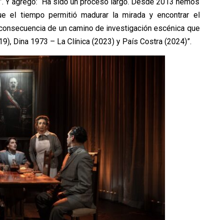
s”. Y agregó: “Ha sido un proceso largo. Desde 2013 hemos
ue el tiempo permitió madurar la mirada y encontrar el
r consecuencia de un camino de investigación escénica que
), Dina 1973 – La Clínica (2023) y País Costra (2024)”.