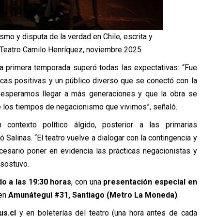
mo y disputa de la verdad en Chile, escrita y
. Teatro Camilo Henríquez, noviembre 2025.
 la primera temporada superó todas las expectativas: “Fue
ticas positivas y un público diverso que se conectó con la
da esperamos llegar a más generaciones y que la obra se
 los tiempos de negacionismo que vivimos”, señaló.
ontexto político álgido, posterior a las primarias
ó Salinas. “El teatro vuelve a dialogar con la contingencia y
ecesario poner en evidencia las prácticas negacionistas y
 sostuvo.
o a las 19:30 horas
, con una
presentación especial en
 en
Amunátegui #31, Santiago (Metro La Moneda)
.
us.cl
y en boleterías del teatro (una hora antes de cada