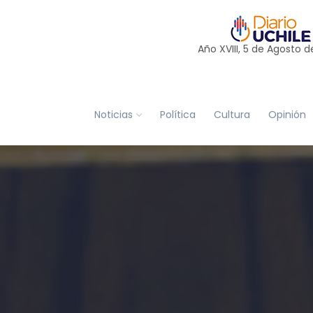
Año XVIII, 5 de
Agosto
d
Noticias
Política
Cultura
Opinión