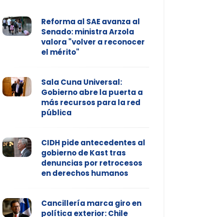
Reforma al SAE avanza al
Senado: ministra Arzola
valora "volver a reconocer
el mérito"
Sala Cuna Universal:
Gobierno abre la puerta a
más recursos para la red
pública
CIDH pide antecedentes al
gobierno de Kast tras
denuncias por retrocesos
en derechos humanos
Cancillería marca giro en
política exterior: Chile