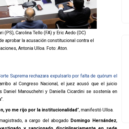
 (PS), Carolina Tello (FA) y Eric Aedo (DC)
e aprobar la acusación constitucional contra el
aciones, Antonia Ulloa. Foto: Aton.
orte Suprema rechazara expulsarlo por falta de quórum el
arribo al Congreso Nacional, el juez acusó que el juicio
os Daniel Manouchehri y Daniella Cicardini se sostenía en
”.
 yo me rijo por la institucionalidad
”, manifestó Ulloa.
 magistrado, a cargo del abogado
Domingo Hernández
,
nvestigado y sancionado disciplinariamente en sede