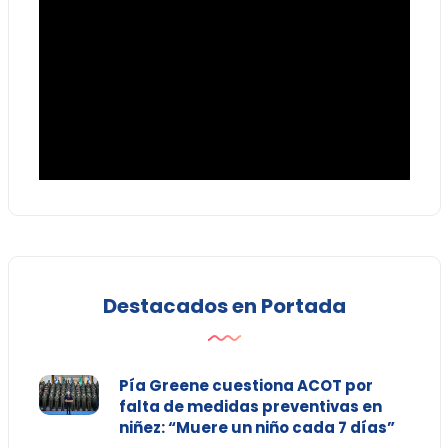
Destacados en Portada
Pía Greene cuestiona ACOT por
falta de medidas preventivas en
niñez: “Muere un niño cada 7 días”