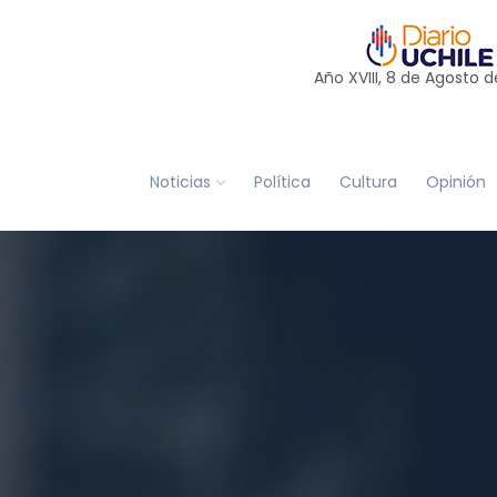
Año XVIII, 8 de
Agosto
d
Noticias
Política
Cultura
Opinión