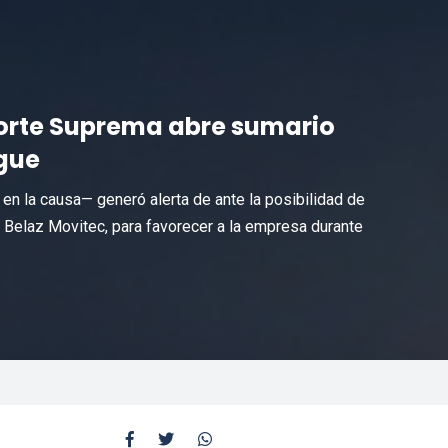
orte Suprema abre sumario
igue
n la causa— generó alerta de ante la posibilidad de
 Belaz Movitec, para favorecer a la empresa durante