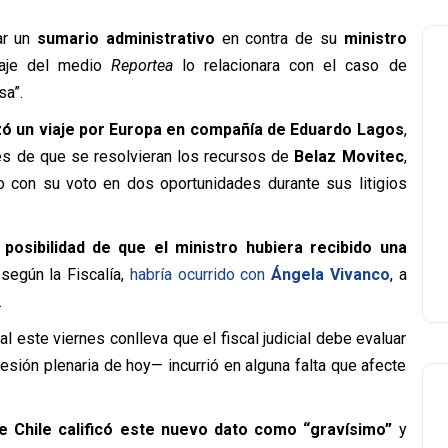
iar un
sumario administrativo
en contra de su
ministro
taje del medio
Reportea
lo relacionara con el caso de
sa”.
zó un viaje por Europa en compañía de Eduardo Lagos
,
és de que se resolvieran los recursos de
Belaz Movitec
,
o con su voto en dos oportunidades durante sus litigios
a
posibilidad de que el ministro hubiera recibido una
 según la Fiscalía,
habría ocurrido con
Ángela Vivanco
, a
.
 este viernes conlleva que el fiscal judicial debe evaluar
sión plenaria de hoy— incurrió en alguna falta que afecte
 Chile calificó este nuevo dato como “gravísimo”
y