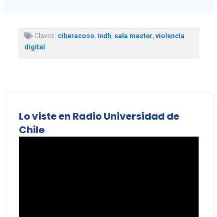
Claves:
ciberacoso
,
indh
,
sala master
,
violencia
digital
Lo viste en Radio Universidad de
Chile