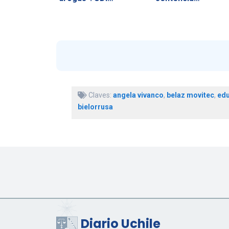
Claves:
angela vivanco
,
belaz movitec
,
edu
bielorrusa
Diario Uchile