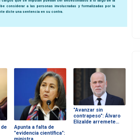
s cargos que se imputan puedan ser desestimados a lo largo de la
be considerar a las personas involucradas y formalizadas por la
nte dicte una sentencia en su contra.
"Avanzar sin
contrapeso": Álvaro
Elizalde arremete…
 de
Apunta a falta de
"evidencia científica":
ministra…