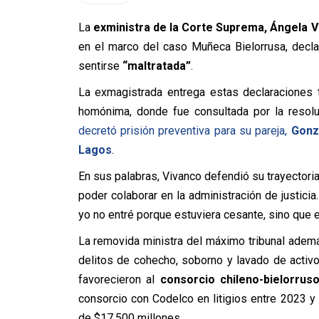
La
exministra de la Corte Suprema, Ángela 
en el marco del caso Muñeca Bielorrusa, decla
sentirse
“maltratada”
.
La exmagistrada entrega estas declaraciones 
homónima, donde fue consultada por la resol
decretó prisión preventiva para su pareja,
Gonza
Lagos
.
En sus palabras, Vivanco defendió su trayectoria 
poder colaborar en la administración de justicia
yo no entré porque estuviera cesante, sino que en
La removida ministra del máximo tribunal ademá
delitos de cohecho, soborno y lavado de activ
favorecieron al
consorcio chileno-bielorrus
consorcio con Codelco en litigios entre 2023 
de $17.500 millones.