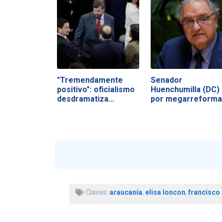
"Tremendamente
Senador
positivo": oficialismo
Huenchumilla (DC)
desdramatiza…
por megarreforma
Será…
Claves:
araucanía
,
elisa loncon
,
francisco