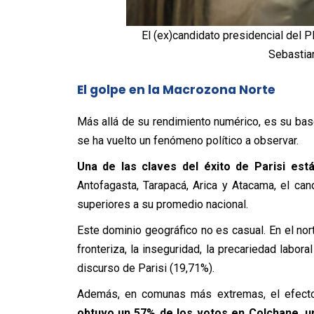
El (ex)candidato presidencial del P
Sebastia
El golpe en la Macrozona Norte
Más allá de su rendimiento numérico, es su base 
se ha vuelto un fenómeno político a observar.
Una de las claves del éxito de Parisi est
Antofagasta, Tarapacá, Arica y Atacama, el ca
superiores a su promedio nacional.
Este dominio geográfico no es casual. En el no
fronteriza, la inseguridad, la precariedad labor
discurso de Parisi (19,71%).
Además, en comunas más extremas, el efecto
obtuvo un 57% de los votos en Colchane, un