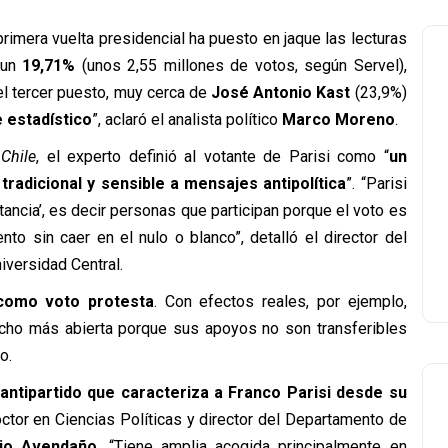
primera vuelta presidencial ha puesto en jaque las lecturas
 un
19,71%
(unos 2,55 millones de votos, según Servel),
 el tercer puesto, muy cerca de
José Antonio Kast
(23,9%)
 estadístico
”, aclaró el analista político
Marco Moreno
.
Chile
, el experto definió al votante de Parisi como “
un
 tradicional y sensible a mensajes antipolítica
”. “Parisi
tancia’, es decir personas que participan porque el voto es
to sin caer en el nulo o blanco”, detalló el director del
iversidad Central.
 como voto protesta
. Con efectos reales, por ejemplo,
ucho más abierta porque sus apoyos no son transferibles
o.
, antipartido que caracteriza a Franco Parisi desde su
octor en Ciencias Políticas y director del Departamento de
io Avendaño
. “Tiene amplia acogida principalmente en