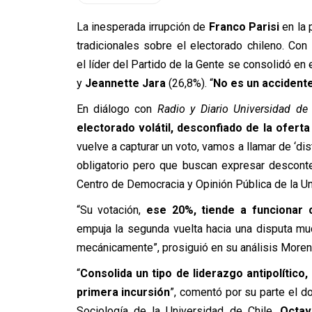
La inesperada irrupción de
Franco Parisi
en la 
tradicionales sobre el electorado chileno. Con
el líder del Partido de la Gente se consolidó en
y
Jeannette Jara
(26,8%). “
No es un accidente
En diálogo con
Radio y Diario Universidad de 
electorado volátil, desconfiado de la oferta
vuelve a capturar un voto, vamos a llamar de ‘dis
obligatorio pero que buscan expresar desconten
Centro de Democracia y Opinión Pública de la Un
“Su votación,
ese 20%, tiende a funcionar
empuja la segunda vuelta hacia una disputa m
mecánicamente”, prosiguió en su análisis Moren
“
Consolida un tipo de liderazgo antipolítico
primera incursión
”, comentó por su parte el d
Sociología de la Universidad de Chile,
Octav