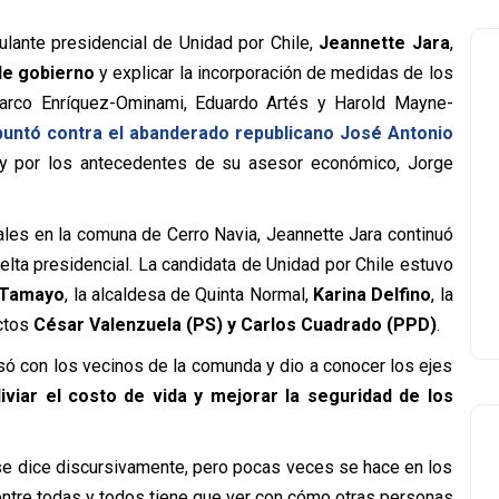
ulante presidencial de Unidad por Chile,
Jeannette Jara
,
de gobierno
y explicar la incorporación de medidas de los
Marco Enríquez-Ominami, Eduardo Artés y Harold Mayne-
puntó contra el abanderado republicano José Antonio
 por los antecedentes de su asesor económico, Jorge
ales en la comuna de Cerro Navia, Jeannette Jara continuó
uelta presidencial. La candidata de Unidad por Chile estuvo
 Tamayo
, la alcaldesa de Quinta Normal,
Karina Delfino
, la
ctos
César Valenzuela (PS) y Carlos Cuadrado (PPD)
.
rsó con los vecinos de la comunda y dio a conocer los ejes
liviar el costo de vida y mejorar la seguridad de los
se dice discursivamente, pero pocas veces se hace en los
entre todas y todos tiene que ver con cómo otras personas