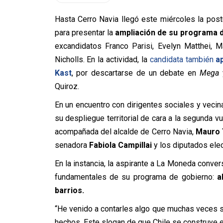
Hasta Cerro Navia llegó este miércoles la post
para presentar la
ampliación de su programa 
excandidatos Franco Parisi, Evelyn Matthei, 
Nicholls. En la actividad, la
candidata también
a
Kast
, por descartarse de un debate en
Mega
y
Quiroz.
En un encuentro con dirigentes sociales y vecin
su despliegue territorial de cara a la segunda v
acompañada del alcalde de Cerro Navia,
Mauro
senadora
Fabiola Campillai
y los diputados ele
En la instancia, la aspirante a La Moneda conve
fundamentales de su programa de gobierno:
a
barrios.
“He venido a contarles algo que muchas veces 
hechos. Este slogan de que Chile se construye 