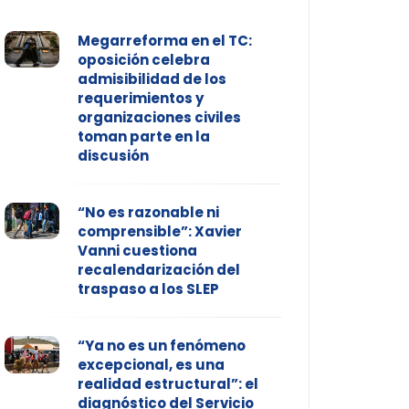
Megarreforma en el TC:
oposición celebra
admisibilidad de los
requerimientos y
organizaciones civiles
toman parte en la
discusión
“No es razonable ni
comprensible”: Xavier
Vanni cuestiona
recalendarización del
traspaso a los SLEP
“Ya no es un fenómeno
excepcional, es una
realidad estructural”: el
diagnóstico del Servicio