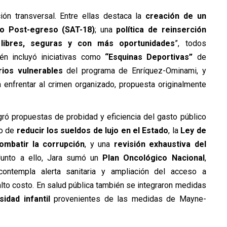
ón transversal. Entre ellas destaca la
creación de un
to Post-egreso (SAT-18)
; una
política de reinserción
libres, seguras y con más oportunidades
”, todos
én incluyó iniciativas como
“Esquinas Deportivas”
de
ios vulnerables
del programa de Enríquez-Ominami, y
 enfrentar al crimen organizado, propuesta originalmente
egró propuestas de probidad y eficiencia del gasto público
so de
reducir los sueldos de lujo en el Estado
, la
Ley de
mbatir la corrupción
, y una
revisión exhaustiva del
Junto a ello, Jara sumó un
Plan Oncológico Nacional
,
ontempla alerta sanitaria y ampliación del acceso a
lto costo. En salud pública también se integraron medidas
sidad infantil
provenientes de las medidas de Mayne-