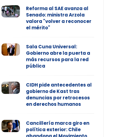
Reforma al SAE avanza al
Senado: ministra Arzola
valora "volver a reconocer
el mérito"
Sala Cuna Universal:
Gobierno abre la puerta a
más recursos para la red
pública
CIDH pide antecedentes al
gobierno de Kast tras
denuncias por retrocesos
en derechos humanos
Cancillería marca giro en
política exterior: Chile
abandona el Movimiento