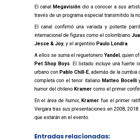
El canal
Megavisión
dio a conocer a sus artis
través de un programa especial transmitido la no
El canal confirmó una variada y potente parri
internacional de figuras como el colombiano
Ju
Jesse & Joy
, y el argentino
Paulo Londra
.
A ellos se suma el reguetonero
Yandel
, quien o
Pet Shop Boys
. El listado incluye una fuerte 
urbano con
Pablo Chill-E
, además de la cumbia
completa con el tenor italiano
Matteo Bocelli
y
humor del chileno
Kramer
como el primer confir
En el área de humor,
Kramer
fue el primer rati
Vergara tras sus presentaciones en 2008, 2018
que estarán en el evento.
Entradas relacionadas: