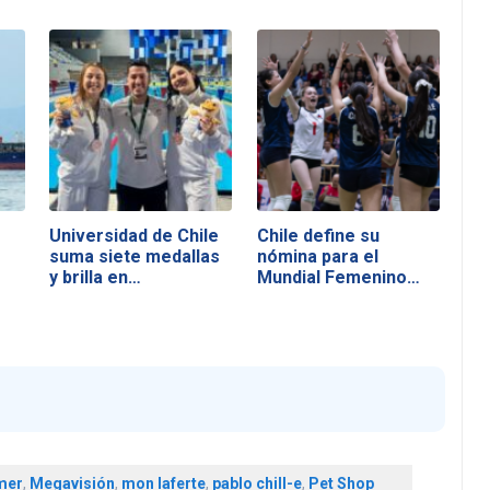
Universidad de Chile
Chile define su
suma siete medallas
nómina para el
y brilla en…
Mundial Femenino
U17…
mer
,
Megavisión
,
mon laferte
,
pablo chill-e
,
Pet Shop