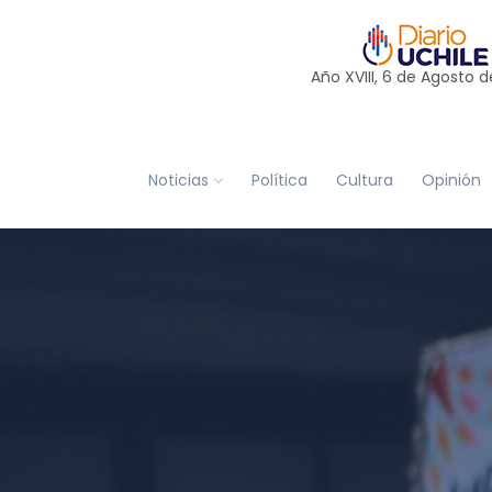
Año XVIII, 6 de
Agosto
d
Noticias
Política
Cultura
Opinión