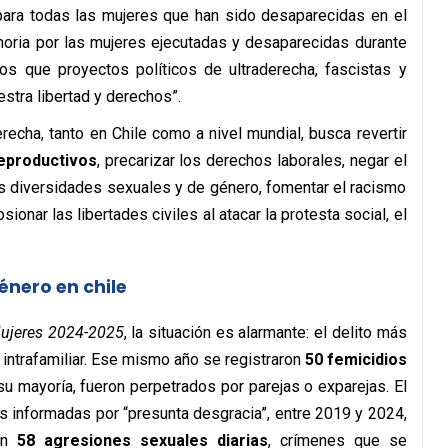
a para todas las mujeres que han sido desaparecidas en el
moria por las mujeres ejecutadas y desaparecidas durante
amos que proyectos políticos de ultraderecha, fascistas y
stra libertad y derechos”.
recha, tanto en Chile como a nivel mundial, busca revertir
eproductivos
, precarizar los derechos laborales, negar el
s diversidades sexuales y de género, fomentar el racismo
sionar las libertades civiles al atacar la protesta social, el
énero en chile
Mujeres 2024-2025
, la situación es alarmante: el delito más
 intrafamiliar. Ese mismo año se registraron
50 femicidios
su mayoría, fueron perpetrados por parejas o exparejas. El
s informadas por “presunta desgracia”, entre 2019 y 2024,
ren
58 agresiones sexuales diarias
, crímenes que se