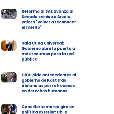
Reforma al SAE avanza al
Senado: ministra Arzola
valora "volver a reconocer
el mérito"
Sala Cuna Universal:
Gobierno abre la puerta a
más recursos para la red
pública
CIDH pide antecedentes al
gobierno de Kast tras
denuncias por retrocesos
en derechos humanos
Cancillería marca giro en
política exterior: Chile