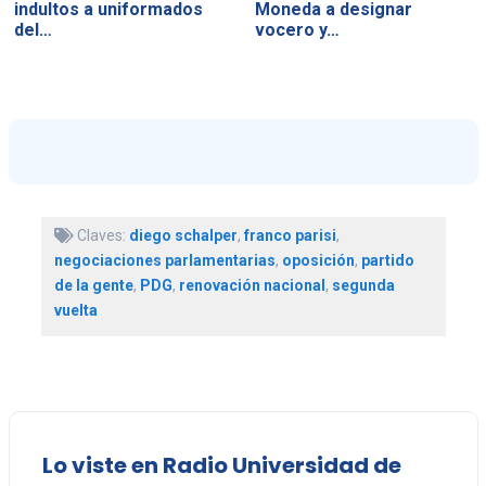
indultos a uniformados
Moneda a designar
del…
vocero y…
Claves:
diego schalper
,
franco parisi
,
negociaciones parlamentarias
,
oposición
,
partido
de la gente
,
PDG
,
renovación nacional
,
segunda
vuelta
Lo viste en Radio Universidad de