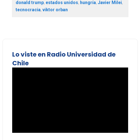
donald trump
,
estados unidos
,
hungría
,
Javier Milei
,
tecnocracia
,
viktor orban
Lo viste en Radio Universidad de
Chile