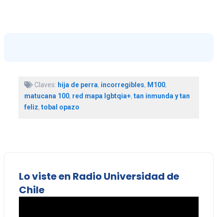
Claves:
hija de perra
,
incorregibles
,
M100
,
matucana 100
,
red mapa lgbtqia+
,
tan inmunda y tan
feliz
,
tobal opazo
Lo viste en Radio Universidad de
Chile