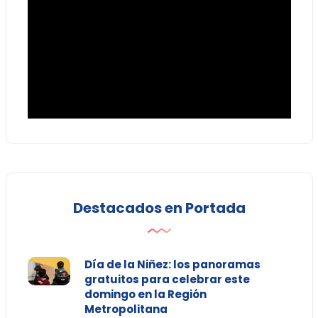
Destacados en Portada
Día de la Niñez: los panoramas
gratuitos para celebrar este
domingo en la Región
Metropolitana