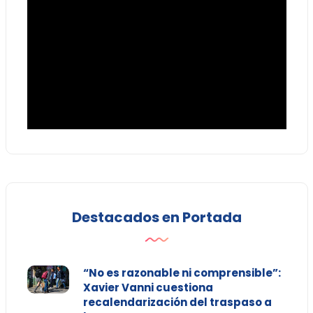
Destacados en Portada
“No es razonable ni comprensible”:
Xavier Vanni cuestiona
recalendarización del traspaso a