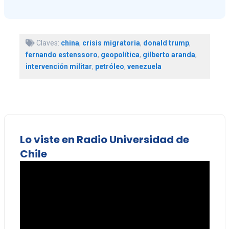
Claves:
china
,
crisis migratoria
,
donald trump
,
fernando estenssoro
,
geopolítica
,
gilberto aranda
,
intervención militar
,
petróleo
,
venezuela
Lo viste en Radio Universidad de
Chile