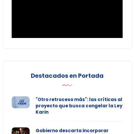
Destacados en Portada
"Otro retroceso más": las críticas al
proyecto que busca congelar la Ley
Karin
Gobierno descarta incorporar