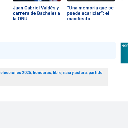
Juan Gabriel Valdés y
“Una memoria que se
carrera de Bachelet a
puede acariciar”: el
la ONU:…
manifiesto…
,
elecciones 2025
,
honduras
,
libre
,
nasry asfura
,
partido