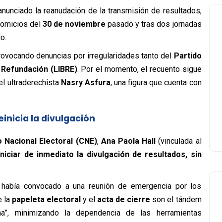
nunciado la reanudación de la transmisión de resultados,
comicios del
30 de noviembre
pasado y tras dos jornadas
o.
rovocando denuncias por irregularidades tanto del
Partido
y Refundación (LIBRE)
. Por el momento, el recuento sigue
 el ultraderechista
Nasry Asfura
, una figura que cuenta con
einicia la divulgación
 Nacional Electoral (CNE)
,
Ana Paola Hall
(vinculada al
iniciar de inmediato la divulgación de resultados, sin
s había convocado a una reunión de emergencia por los
e la
papeleta electoral
y el
acta de cierre
son el tándem
na”, minimizando la dependencia de las herramientas