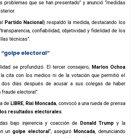
“los problemas que se han presentado” y anunció “medidas
sterior.
al
Partido Nacional
) respaldó la medida, destacando los
ransparencia, confiabilidad, objetividad y fidelidad de los
las técnicas”.
 “golpe electoral”
ilidad se profundizó. El tercer consejero,
Marlon Ochoa
 la cita con los medios ni de la votación que permitió el
jo dos días después de acusar a sus colegas de haber
fraude electoral”.
ta de
LIBRE
,
Rixi Moncada
, convocó a una rueda de prensa
los resultados electorales
.
das bajo injerencia y coacción de
Donald Trump
y la
con un
golpe electoral
“, aseguró
Moncada
, denunciando