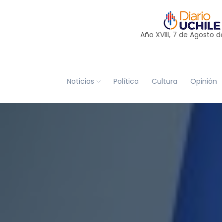
Año XVIII, 7 de
Agosto
d
Noticias
Política
Cultura
Opinión