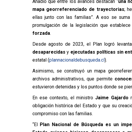
Añadió que entre los avances destacan “
una n
mapa georreferenciado de trayectorias
; h
ellas junto con las familias”. A eso se suma
promulgación de la legislación que establece
forzada
.
Desde agosto de 2023, el Plan logró levant
desaparecidas
y
ejecutadas políticas sin e
estatal
(
plannacionaldebusqueda.cl
)
.
Asimismo, se construyó un mapa georreferenc
archivos administrativos, que permite
conocer
estuvieron detenidas y los puntos donde se pier
En ese contexto, el ministro
Jaime Gajardo
r
obligación histórica del Estado y que su crea
compromiso con las familias.
“El
Plan Nacional de Búsqueda es un imper