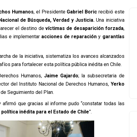
rechos Humanos
, el Presidente
Gabriel Boric
recibió este
Nacional de Búsqueda, Verdad y Justicia.
Una iniciativa
larecer el destino de
víctimas de desaparición forzada
,
ilias e implementar
acciones de reparación
y
garantías
rcha de la iniciativa, sistematiza los avances alcanzados
íos para fortalecer esta política pública inédita en Chile.
 y Derechos Humanos,
Jaime Gajardo
; la subsecretaria de
rector del Instituto Nacional de Derechos Humanos,
Yerko
de Seguimiento del Plan.
 y afirmó que gracias al informe pudo “constatar todas las
política inédita para el Estado de Chile
”.