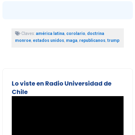
Claves:
américa latina
,
corolario
,
doctrina
monroe
,
estados unidos
,
maga
,
republicanos
,
trump
Lo viste en Radio Universidad de
Chile