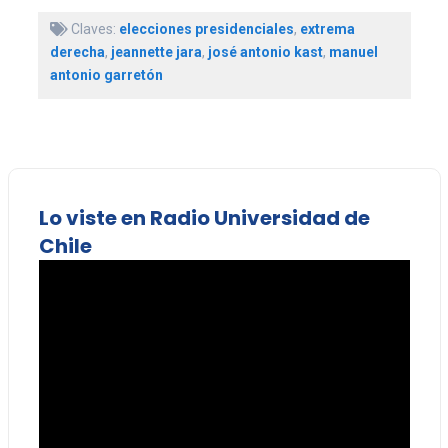
Claves:
elecciones presidenciales
,
extrema
derecha
,
jeannette jara
,
josé antonio kast
,
manuel
antonio garretón
Lo viste en Radio Universidad de
Chile