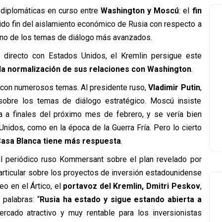
 diplomáticas en curso entre
Washington y Moscú
: el
fin
pido fin del aislamiento económico de Rusia con respecto a
no de los temas de diálogo más avanzados.
o directo con Estados Unidos, el Kremlin persigue este
 la normalización de sus relaciones con Washington
.
r, con numerosos temas. Al presidente ruso,
Vladimir Putin
,
 sobre los temas de diálogo estratégico. Moscú insiste
ra a finales del próximo mes de febrero, y se vería bien
nidos, como en la época de la Guerra Fría. Pero lo cierto
Casa Blanca tiene más respuesta
.
l periódico ruso Kommersant sobre el plan revelado por
particular sobre los proyectos de inversión estadounidense
eo en el Ártico, el
portavoz del Kremlin, Dmitri Peskov
,
 palabras: “
Rusia ha estado y sigue estando abierta a
cado atractivo y muy rentable para los inversionistas