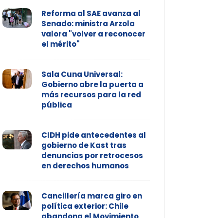
Reforma al SAE avanza al
Senado: ministra Arzola
valora "volver a reconocer
el mérito"
Sala Cuna Universal:
Gobierno abre la puerta a
más recursos para la red
pública
CIDH pide antecedentes al
gobierno de Kast tras
denuncias por retrocesos
en derechos humanos
Cancillería marca giro en
política exterior: Chile
abandona el Movimiento