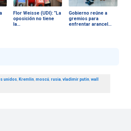
a
Flor Weisse (UDI): "La
Gobierno reúne a
oposición no tiene
gremios para
la…
enfrentar arancel
de…
s unidos
,
Kremlin
,
moscú
,
rusia
,
vladimir putin
,
wall