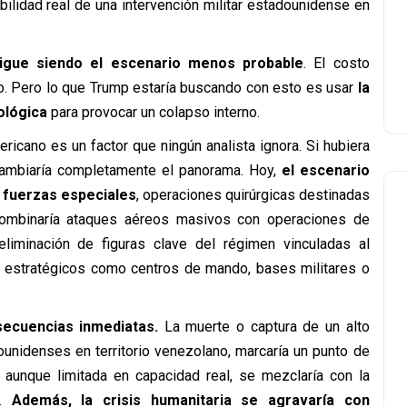
lidad real de una intervención militar estadounidense en
sigue siendo el escenario menos probable
. El costo
to. Pero lo que Trump estaría buscando con esto es usar
la
ológica
para provocar un colapso interno.
ricano es un factor que ningún analista ignora. Si hubiera
 cambiaría completamente el panorama. Hoy,
el escenario
e fuerzas especiales
, operaciones quirúrgicas destinadas
 combinaría ataques aéreos masivos con operaciones de
 eliminación de figuras clave del régimen vinculadas al
vos estratégicos como centros de mando, bases militares o
secuencias inmediatas.
La muerte o captura de un alto
dounidenses en territorio venezolano, marcaría un punto de
, aunque limitada en capacidad real, se mezclaría con la
s.
Además, l
a crisis humanitaria se agravaría con