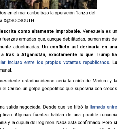
s en el mar caribe bajo la operación “lanza del
 Vía X@SOCSOUTH
descrita como altamente improbable.
Venezuela es un
nas fuerzas armadas que, aunque debilitadas, suman más de
emente adoctrinadas.
Un conflicto así derivaría en una
ar a Irak o Afganistán, exactamente lo que Trump ha
ar incluso entre los propios votantes republicanos
. La
munal.
 presidente estadounidense sería la caída de Maduro y la
n el Caribe, un golpe geopolítico que superaría con creces
una salida negociada. Desde que se filtró la
llamada entre
plican. Algunas fuentes hablan de una posible renuncia
ilia y la cúpula del régimen. Nada está confirmado. Pero
sí