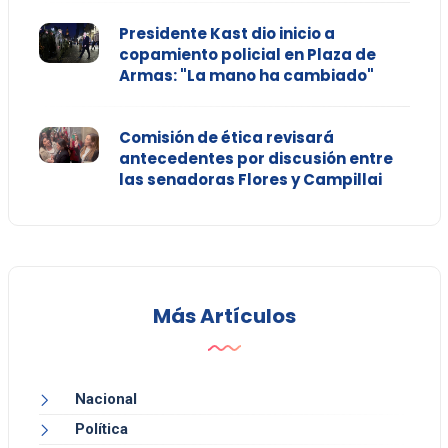
Presidente Kast dio inicio a
copamiento policial en Plaza de
Armas: "La mano ha cambiado"
Comisión de ética revisará
antecedentes por discusión entre
las senadoras Flores y Campillai
Más Artículos
Nacional
Política