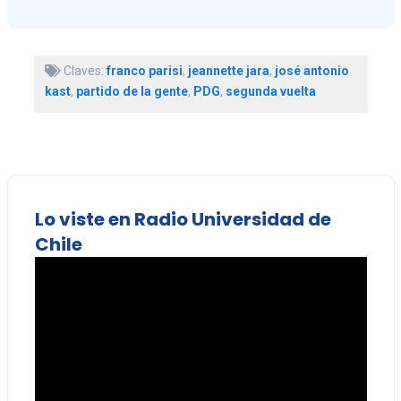
Claves:
franco parisi
,
jeannette jara
,
josé antonio
kast
,
partido de la gente
,
PDG
,
segunda vuelta
Lo viste en Radio Universidad de
Chile