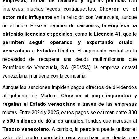
empresas, firmas de cabildeo y figuras políticas
con
intereses muchas veces contrapuestos.
Chevron es el
actor más influyente
en la relación con Venezuela, aunque
no el único. Pese al régimen de sanciones,
la empresa ha
obtenido licencias especiales
, como la
Licencia 41
, que le
permiten seguir operando y exportando crudo
venezolano a Estados Unidos
. El argumento central es la
necesidad de recuperar una deuda multimillonaria que
Petróleos de Venezuela, S.A. (PDVSA), la empresa estatal
venezolana, mantiene con la compañía.
Aunque las sanciones impiden pagos directos de dividendos
al gobierno de Maduro,
Chevron sí paga impuestos y
regalías al Estado venezolano
a través de las empresas
mixtas. Entre 2024 y 2025, estos pagos se estiman entre
300
y 500 millones de dólares anuales
, fondos que ingresan al
Tesoro venezolano.
A cambio, la petrolera puede utilizar el
valor del crudo exportado para amortizar una deuda que