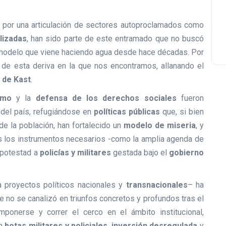
 por una articulación de sectores autoproclamados como
lizadas
, han sido parte de este entramado que no buscó
n modelo que viene haciendo agua desde hace décadas. Por
 de esta deriva en la que nos encontramos, allanando el
 de Kast
.
smo
y la
defensa de los derechos sociales
fueron
 del país, refugiándose en
políticas públicas
que, si bien
 la población, han fortalecido un
modelo de miseria
, y
os los instrumentos necesarios -como la amplia agenda de
potestad a
policías y militares
gestada bajo el
gobierno
a proyectos políticos nacionales y
transnacionales
– ha
 no se canalizó en triunfos concretos y profundos tras el
ponerse y correr el cerco en el ámbito institucional,
en
botas militares y policiales
,
inversión desregulada
y