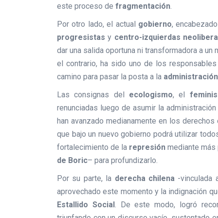
este proceso de
fragmentación
.
Por otro lado, el actual
gobierno
, encabezado
progresistas
y
centro-izquierdas neolibera
dar una salida oportuna ni transformadora a u
el contrario, ha sido uno de los responsables
camino para pasar la posta a la
administración
Las consignas del
ecologismo
, el
femini
renunciadas luego de asumir la administración
han avanzado medianamente en los derechos de
que bajo un nuevo gobierno podrá utilizar tod
fortalecimiento de la
represión
mediante más 
de Boric
– para profundizarlo.
Por su parte, la
derecha chilena
-vinculada 
aprovechado este momento y la indignación que
Estallido Social
. De este modo, logró recom
triunfando con un discurso vacío, sustentado 