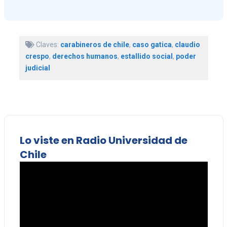
Claves:
carabineros de chile
,
caso gatica
,
claudio
crespo
,
derechos humanos
,
estallido social
,
poder
judicial
Lo viste en Radio Universidad de
Chile