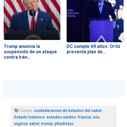
Trump anuncia la
DC cumple 69 años: Ortiz
suspensión de un ataque
presenta plan de…
contra Irán…
Claves:
confederacion de estados del sahel
,
Estado Islámico
,
estados unidos
,
francia
,
isis
,
nigeria
,
sahel
,
trump
,
yihadistas