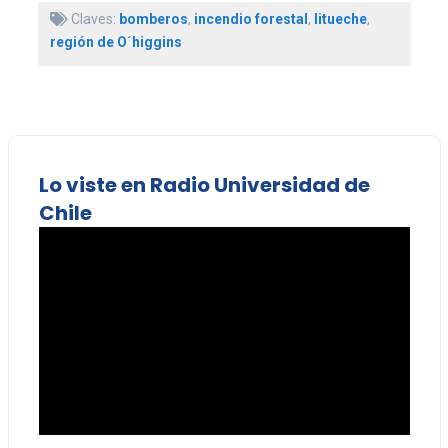
Claves:
bomberos
,
incendio forestal
,
litueche
,
región de O´higgins
Lo viste en Radio Universidad de
Chile