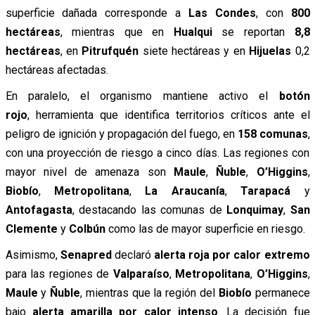
superficie dañada corresponde a
Las Condes
, con
800
hectáreas
, mientras que en
Hualqui
se reportan
8,8
hectáreas
, en
Pitrufquén
siete hectáreas y en
Hijuelas
0,2
hectáreas afectadas.
En paralelo, el organismo mantiene activo el
botón
rojo
,
herramienta que identifica territorios críticos ante el
peligro de ignición y propagación del fuego, en
158 comunas
,
con una proyección de riesgo a cinco días. Las regiones con
mayor nivel de amenaza son
Maule
,
Ñuble
,
O’Higgins
,
Biobío
,
Metropolitana
,
La Araucanía
,
Tarapacá
y
Antofagasta
, destacando las comunas de
Lonquimay
,
San
Clemente
y
Colbún
como las de mayor superficie en riesgo.
Asimismo,
Senapred
declaró
alerta roja por calor extremo
para las regiones de
Valparaíso
,
Metropolitana
,
O’Higgins
,
Maule
y
Ñuble
, mientras que la región del
Biobío
permanece
bajo
alerta amarilla por calor intenso
. La decisión fue