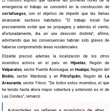
El ministro explicó que durante las primeras horas de la
emergencia el trabajo se concentró en la construcción de
cortafuegos
, con el objetivo de impedir que las llamas
alcanzaran sectores habitados. “El trabajo inicial fue
precisamente evitar que se propagara, y además el viento,
afortunadamente, iba en una dirección distinta”, afirmó,
advirtiendo que las consecuencias habrían sido graves de
haberse comprometido áreas residenciales.
Elizalde precisó además la localización de los otros
incendios activos en el país: en
Hijuelas
, Región de
Valparaíso
, sector Puente Aconcagua; en
Hualqui
, Región del
Biobío
, sector Mardonal; y en
Pitrufquén
, Región de
La
Araucanía
, sector Filoco. “De todos estos incendios, el que
ha tenido hasta ahora mayor cobertura y extensión es el de
Las Condes”, remarcó.
Autoridades se refieren a pronóstico de altas