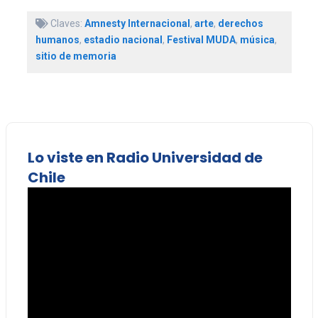
Claves:
Amnesty Internacional
,
arte
,
derechos
humanos
,
estadio nacional
,
Festival MUDA
,
música
,
sitio de memoria
Lo viste en Radio Universidad de
Chile