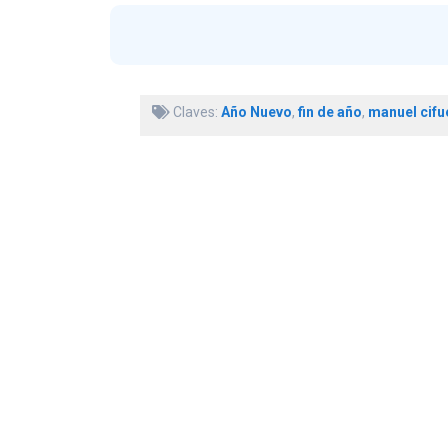
Claves:
Año Nuevo
,
fin de año
,
manuel cifu