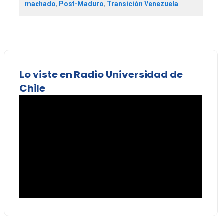
machado
,
Post-Maduro
,
Transición Venezuela
Lo viste en Radio Universidad de
Chile