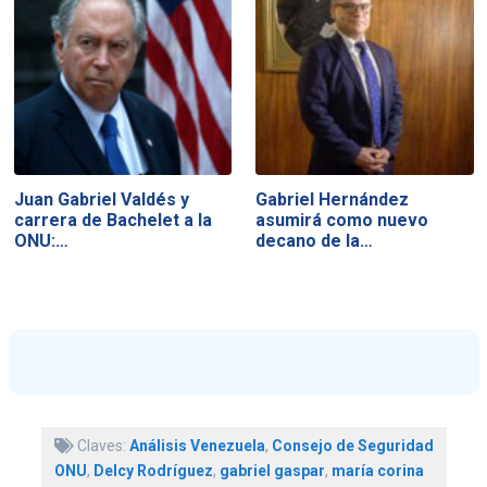
Juan Gabriel Valdés y
Gabriel Hernández
carrera de Bachelet a la
asumirá como nuevo
ONU:…
decano de la…
Claves:
Análisis Venezuela
,
Consejo de Seguridad
ONU
,
Delcy Rodríguez
,
gabriel gaspar
,
maría corina