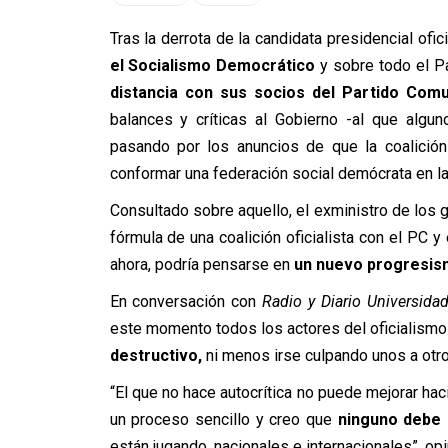
Tras la derrota de la candidata presidencial ofic
el Socialismo Democrático
y sobre todo el P
distancia con sus socios del Partido Comu
balances y críticas al Gobierno -al que algun
pasando por los anuncios de que la coalición
conformar una federación social demócrata en la
Consultado sobre aquello, el exministro de los 
fórmula de una coalición oficialista con el PC 
ahora, podría pensarse en
un nuevo progresism
En conversación con
Radio y Diario Universida
este momento todos los actores del oficialismo
destructivo,
ni menos irse culpando unos a otro
“El que no hace autocrítica no puede mejorar haci
un proceso sencillo y creo que
ninguno debe 
están jugando, nacionales e internacionales”,
opi