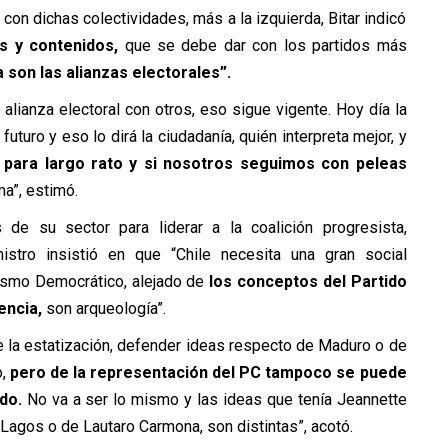
con dichas colectividades, más a la izquierda, Bitar indicó
s y contenidos,
que se debe dar con los partidos más
a son las alianzas electorales”.
lianza electoral con otros, eso sigue vigente. Hoy día la
uro y eso lo dirá la ciudadanía, quién interpreta mejor, y
 para largo rato y si nosotros seguimos con peleas
a”, estimó.
 de su sector para liderar a la coalición progresista,
istro insistió en que “Chile necesita una gran social
lismo Democrático, alejado de
los conceptos del Partido
encia,
son arqueología”.
 de la estatización, defender ideas respecto de Maduro o de
o,
pero de la representación del PC tampoco se puede
do.
No va a ser lo mismo y las ideas que tenía Jeannette
agos o de Lautaro Carmona, son distintas”, acotó.