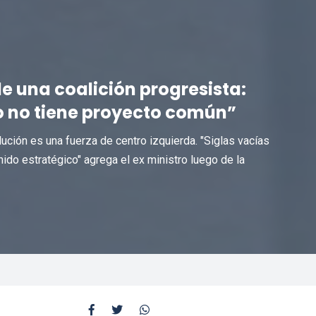
de una coalición progresista:
o no tiene proyecto común”
lución es una fuerza de centro izquierda. "Siglas vacías
nido estratégico" agrega el ex ministro luego de la