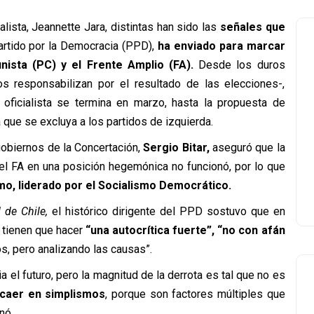
ialista, Jeannette Jara, distintas han sido las
señales que
artido por la Democracia (PPD),
ha enviado para marcar
nista (PC) y el Frente Amplio (FA).
Desde los duros
os responsabilizan por el resultado de las elecciones-,
 oficialista se termina en marzo, hasta la propuesta de
 que se excluya a los partidos de izquierda.
gobiernos de la Concertación,
Sergio Bitar,
aseguró
que la
y el FA en una posición hegemónica no funcionó, por lo que
o, liderado por el Socialismo Democrático.
d de Chile,
el histórico dirigente del PPD
sostuvo
que en
 tienen que hacer
“una autocrítica fuerte”, “no con afán
s, pero analizando las causas”.
a el futuro, pero la magnitud de la derrota es tal que no es
caer en simplismos
, porque son factores múltiples que
nó.